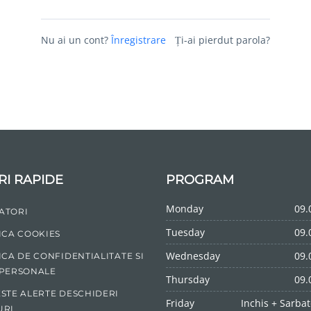
Nu ai un cont?
Înregistrare
Ți-ai pierdut parola?
RI RAPIDE
PROGRAM
Monday
09.
ATORI
Tuesday
09.
ICA COOKIES
Wednesday
09.
ICA DE CONFIDENTIALITATE SI
 PERSONALE
Thursday
09.
STE ALERTE DESCHIDERI
Friday
Inchis + Sarbat
URI