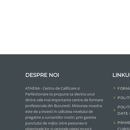
DESPRE NOI
LINKU
ATHENA - Centru de Calificare si
FORM
Perfectionare isi propune sa devina unul
POLIT
dintre cele mai importante centre de formare
profesionala din Bucuresti. Misiunea noastra
POLIT
este de a investi in calitatea nivelului de
DATE
pregatire a cursantilor nostri, prin gasirea
punctului de mijloc intre pasiunea si
PRIME
obiectivele lor si cerintele pietei muncii.
CURS