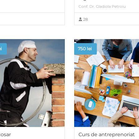
Conf. Dr. Gladiola Petroiu
28
VIEW MORE
VIEW MORE
ei
750
lei
cosar
Curs de antreprenoriat