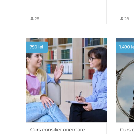
28
28
VIEW MORE
750
lei
1.490
l
Curs consilier orientare
Curs 