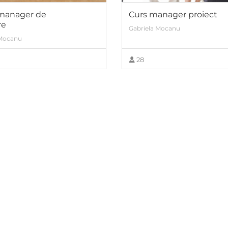
manager de
Curs manager proiect
re
Gabriela Mocanu
 Mocanu
28
VIEW MORE
VIEW MORE