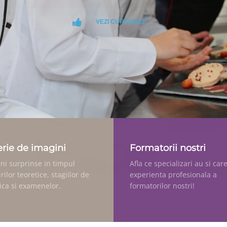
VEZI CURSURILE
erie de imagini
Formatorii nostri
ni surprinse in timpul
Afla ce specializari au si car
rilor teoretice, stagiilor de
experienta profesionala a
ica si examenelor.
formatorilor nostri!