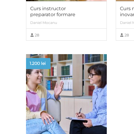
Curs instructor
Curs 
preparator formare
inova
Daniel Mocanu
Daniel
28
28
VIEW MORE
1.200
lei