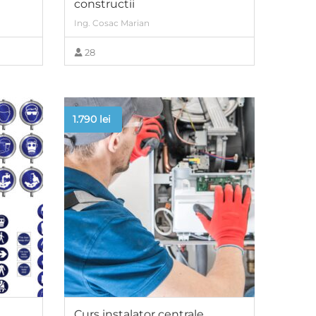
constructii
Ing. Cosac Marian
28
VIEW MORE
1.790
lei
Curs instalator centrale