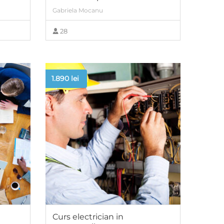
Gabriela Mocanu
28
VIEW MORE
1.890
lei
Curs electrician in