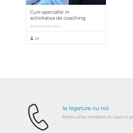
Curs specialist in
activitatea de coaching
Gabriela Mocanu
28
VIEW MORE
Ia legatura cu noi
Pentru orice intrebare iti stam cu p