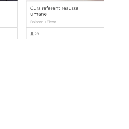
Curs referent resurse
umane
Balteanu Elena
28
VIEW MORE