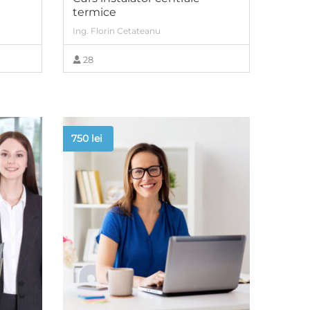
termice
Ing. Florin Cetateanu
28
VIEW MORE
750
lei