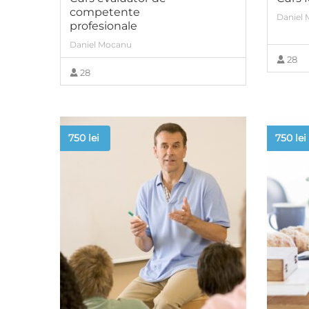
competente
Daniel
profesionale
Daniel Mocanu
28
28
VIEW MORE
750
lei
750
lei