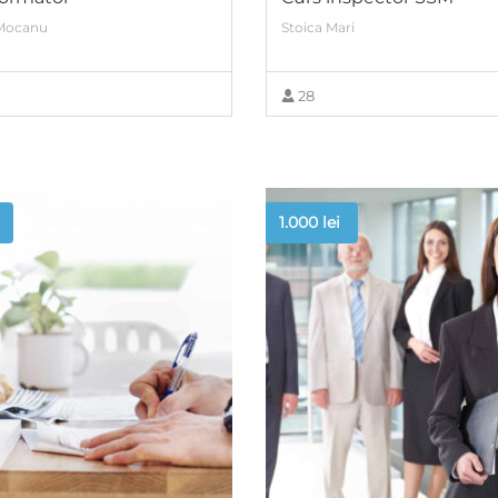
 Mocanu
Stoica Mari
28
VIEW MORE
VIEW MORE
1.000
lei