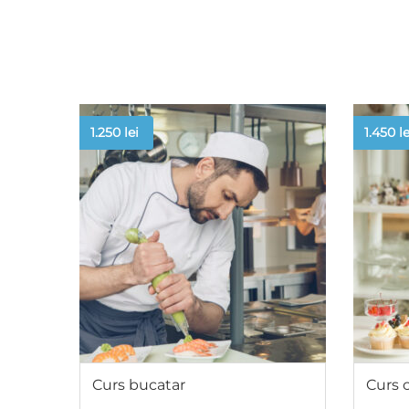
1.250
lei
1.450
le
Curs bucatar
Curs 