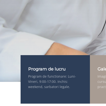
Program de lucru
Gal
Program de functionare: Luni-
Imagi
Vineri, 9:00-17:00. Inchis:
cursu
weekend, sarbatori legale.
pract