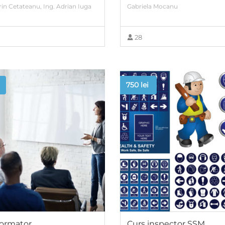
rin Cetateanu, Ing. Adrian Iuga
Gabriela Mocanu
28
VIEW MORE
VIEW MORE
750
lei
formator
Curs inspector SSM