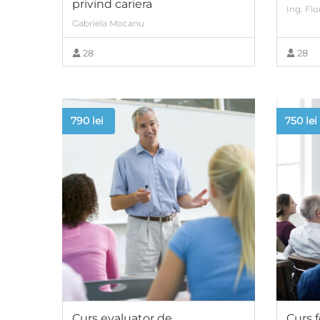
privind cariera
Ing. Flo
Gabriela Mocanu
28
28
VIEW MORE
790
lei
750
lei
Curs evaluator de
Curs 