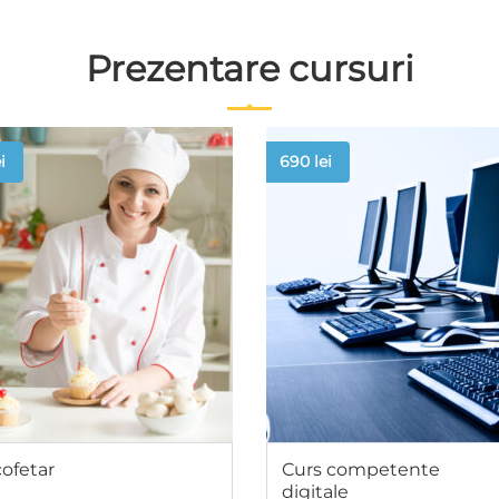
Prezentare cursuri
i
690
lei
cofetar
Curs competente
digitale