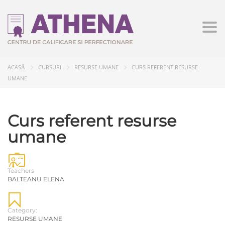
Togg
ACASĂ
CURSURI
RESURSE UMANE
CURS REFERENT RESURSE
UMANE
Curs referent resurse
umane
Teachers
BALTEANU ELENA
Category:
RESURSE UMANE