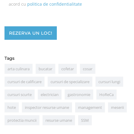
acord cu
politica de confidentialitate
REZERVA UN LOC!
Tags
arta culinara
bucatar
cofetar
cosar
cursuri de calificare
cursuri de specializare
cursuri lungi
cursuri scurte
electrician
gastronomie
HoReCa
hote
inspector resurse umane
management
meserii
protectia muncii
resurse umane
SSM