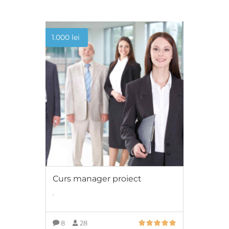
1.000
lei
Curs manager proiect
,
8
28