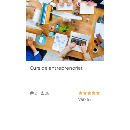
Curs de antreprenoriat
,
2
28
750
lei
ADAUGĂ ÎN COȘ