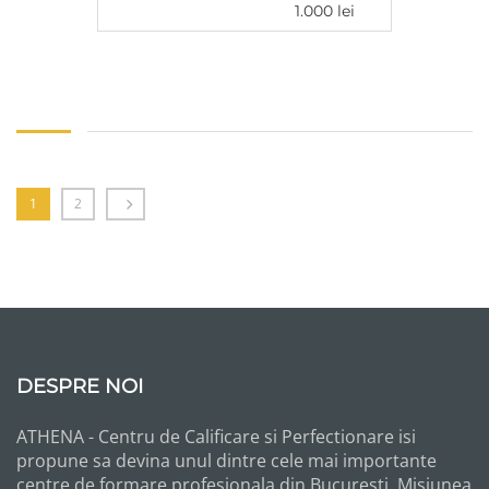
1.000
lei
ADAUGĂ ÎN COȘ
1
2
DESPRE NOI
ATHENA - Centru de Calificare si Perfectionare isi
propune sa devina unul dintre cele mai importante
centre de formare profesionala din Bucuresti. Misiunea