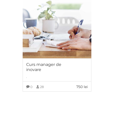
Curs manager de
inovare
,
750
lei
0
28
ADAUGĂ ÎN COȘ