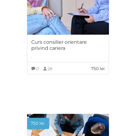
Curs consilier orientare
privind cariera
,
750
lei
0
28
ADAUGĂ ÎN COȘ
750
lei