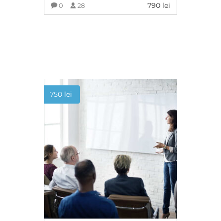
790
lei
0
28
ADAUGĂ ÎN COȘ
750
lei