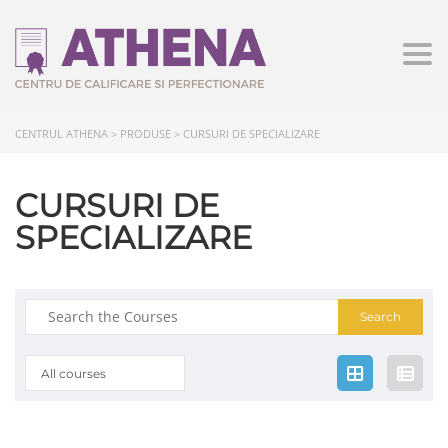
Togg
CENTRUL ATHENA
>
PRODUSE
>
CURSURI DE SPECIALIZARE
CURSURI DE
SPECIALIZARE
Search
for:
All courses