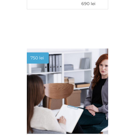
690
lei
ADAUGĂ ÎN COȘ
750
lei