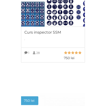
Curs inspector SSM
,
1
28
750
lei
ADAUGĂ ÎN COȘ
750
lei