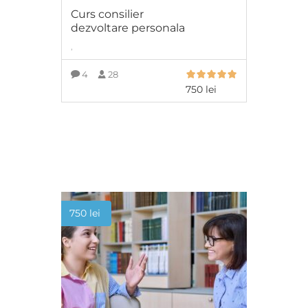
Curs consilier
dezvoltare personala
,
4
28
750
lei
ADAUGĂ ÎN COȘ
750
lei