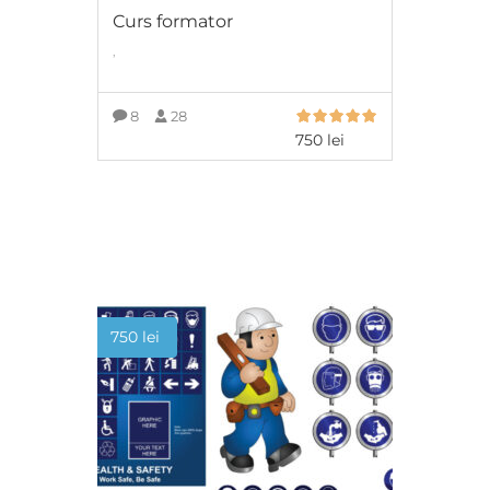
Curs formator
,
8
28
750
lei
ADAUGĂ ÎN COȘ
750
lei