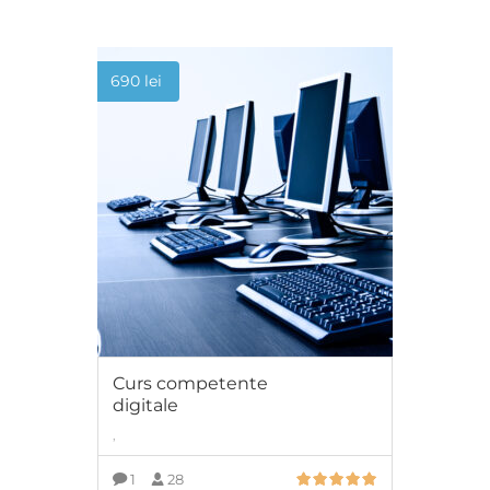
690
lei
Curs competente
digitale
,
1
28