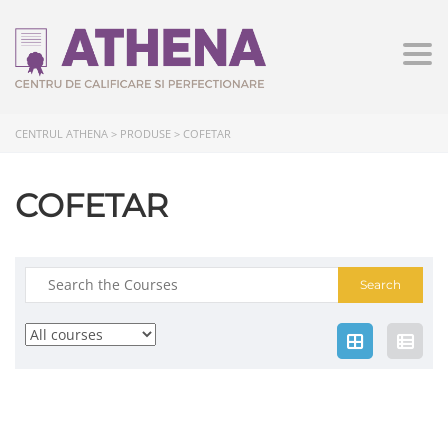
Togg
CENTRUL ATHENA
>
PRODUSE
>
COFETAR
COFETAR
Search
for: