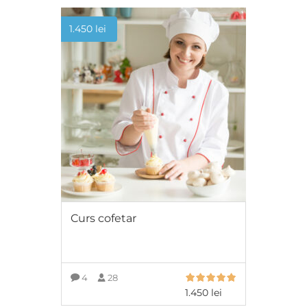
1.450
lei
Curs cofetar
4
28
1.450
lei