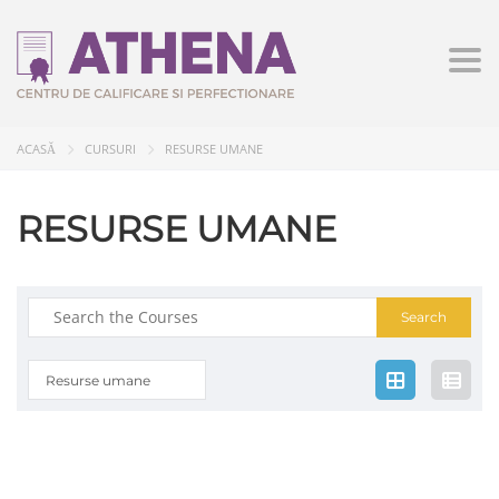
Togg
ACASĂ
CURSURI
RESURSE UMANE
RESURSE UMANE
Search
for:
Resurse umane