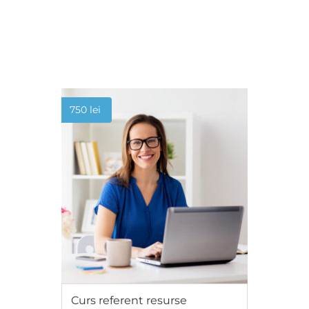
ADAUGĂ ÎN COȘ
750
lei
Curs referent resurse