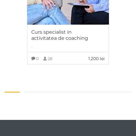
Curs specialist in
activitatea de coaching
,
1.200
lei
0
28
ADAUGĂ ÎN COȘ