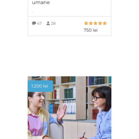
umane
,
47
28
750
lei
ADAUGĂ ÎN COȘ
1.200
lei