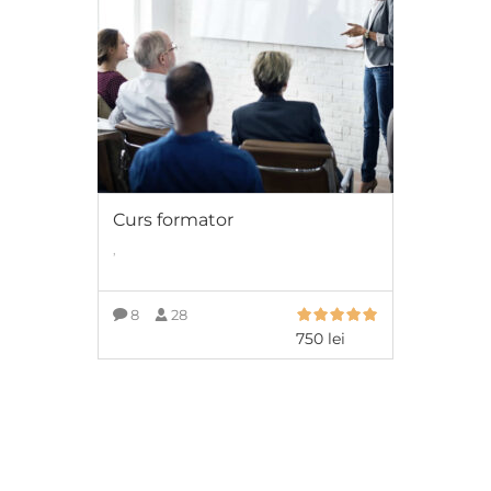
Curs formator
,
8
28
750
lei
ADAUGĂ ÎN COȘ