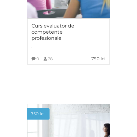
Curs evaluator de
competente
profesionale
,
790
lei
0
28
ADAUGĂ ÎN COȘ
750
lei