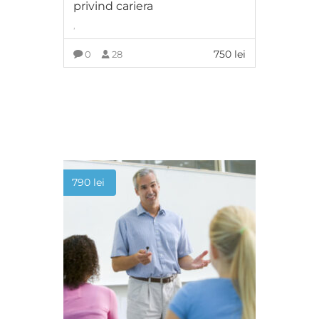
privind cariera
,
750
lei
0
28
ADAUGĂ ÎN COȘ
790
lei