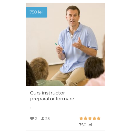
750
lei
Curs instructor
preparator formare
,
2
28
750
lei