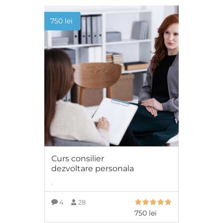
750
lei
Curs consilier
dezvoltare personala
,
4
28
750
lei