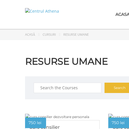
ACAS
ACASĂ
CURSURI
RESURSE UMANE
RESURSE UMANE
Search
for:
750
lei
750
lei
Curs consilier
Curs co