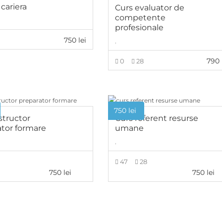
 cariera
Curs evaluator de
competente
profesionale
750
lei
8
,
ADAUGĂ ÎN COȘ
790
0
28
ADAUGĂ ÎN COȘ
750
lei
structor
Curs referent resurse
ator formare
umane
,
47
28
750
lei
750
lei
ADAUGĂ ÎN COȘ
ADAUGĂ ÎN COȘ