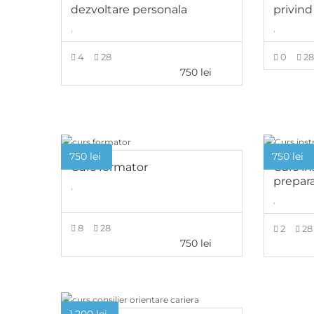
dezvoltare personala
privind
,
,
4
28
0
2
750
lei
ADAUGĂ ÎN COȘ
750
lei
750
lei
Curs formator
Curs in
prepar
,
,
8
28
2
28
750
lei
ADAUGĂ ÎN COȘ