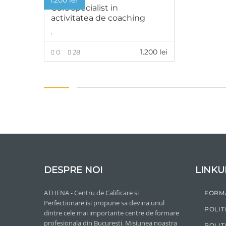
1.200
lei
Curs specialist in
activitatea de coaching
,
1.200
lei
0
28
ADAUGĂ ÎN COȘ
DESPRE NOI
LINKU
ATHENA - Centru de Calificare si
FORM
Perfectionare isi propune sa devina unul
POLIT
dintre cele mai importante centre de formare
profesionala din Bucuresti. Misiunea noastra
POLIT