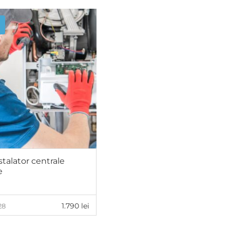
stalator centrale
e
1.790
lei
28
ADAUGĂ ÎN COȘ