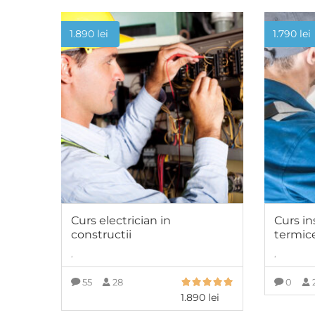
1.890
lei
1.790
lei
Curs electrician in
Curs in
constructii
termic
,
,
55
28
0
1.890
lei