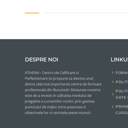
ADAUGĂ ÎN COȘ
DESPRE NOI
LINKU
ATHENA - Centru de Calificare si
FORM
Perfectionare isi propune sa devina unul
POLIT
dintre cele mai importante centre de formare
profesionala din Bucuresti. Misiunea noastra
POLIT
este de a investi in calitatea nivelului de
DATE
pregatire a cursantilor nostri, prin gasirea
punctului de mijloc intre pasiunea si
PRIME
obiectivele lor si cerintele pietei muncii.
CURS