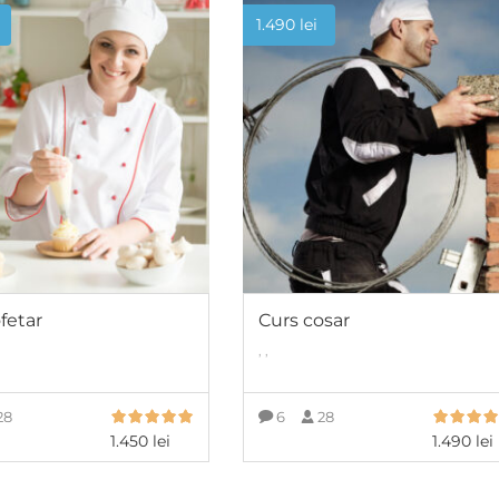
1.490
lei
fetar
Curs cosar
, ,
28
6
28
1.450
lei
1.490
lei
ADAUGĂ ÎN COȘ
ADAUGĂ ÎN COȘ