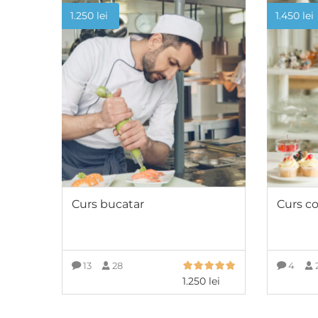
1.250
lei
1.450
lei
Curs bucatar
Curs co
13
28
4
1.250
lei
ADAUGĂ ÎN COȘ