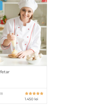
fetar
28
1.450
lei
ADAUGĂ ÎN COȘ