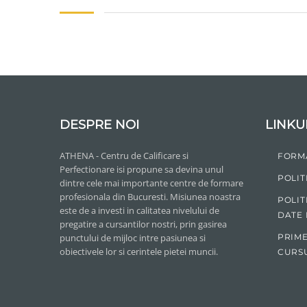
DESPRE NOI
LINKU
ATHENA - Centru de Calificare si
FORM
Perfectionare isi propune sa devina unul
POLIT
dintre cele mai importante centre de formare
profesionala din Bucuresti. Misiunea noastra
POLIT
este de a investi in calitatea nivelului de
DATE
pregatire a cursantilor nostri, prin gasirea
punctului de mijloc intre pasiunea si
PRIME
obiectivele lor si cerintele pietei muncii.
CURS