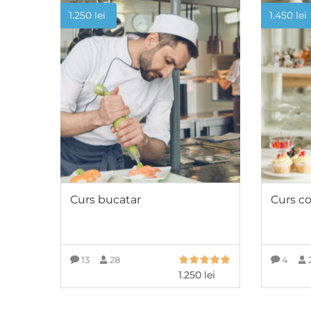
1.250
lei
1.450
lei
Curs bucatar
Curs co
13
28
4
1.250
lei
ADAUGĂ ÎN COȘ