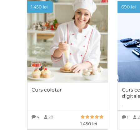
1.450
lei
690
lei
Curs cofetar
Curs c
digital
,
4
28
1
2
1.450
lei
ADAUGĂ ÎN COȘ