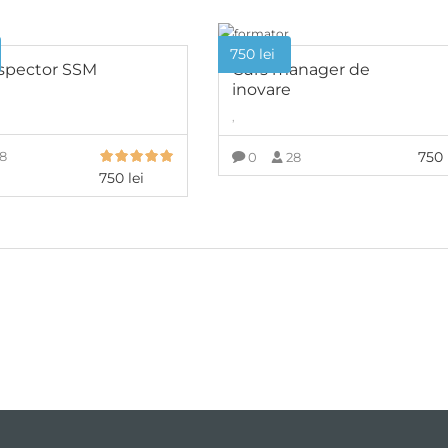
750
lei
nspector SSM
Curs manager de
inovare
,
8
750
0
28
750
lei
ADAUGĂ ÎN COȘ
ADAUGĂ ÎN COȘ