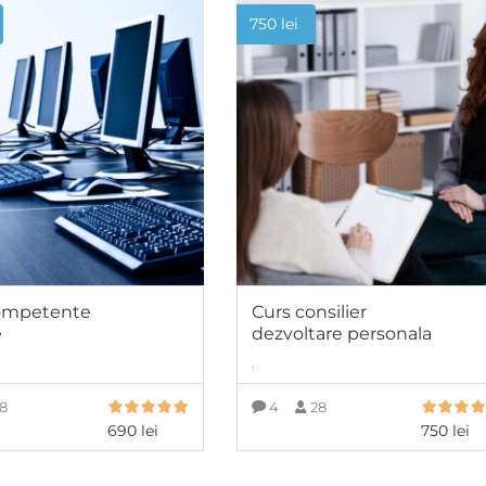
750
lei
ompetente
Curs consilier
e
dezvoltare personala
,
8
4
28
690
lei
750
lei
ADAUGĂ ÎN COȘ
ADAUGĂ ÎN COȘ