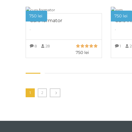
750
lei
750
lei
Curs formator
Curs i
,
,
8
28
1
2
750
lei
ADAUGĂ ÎN COȘ
1
2