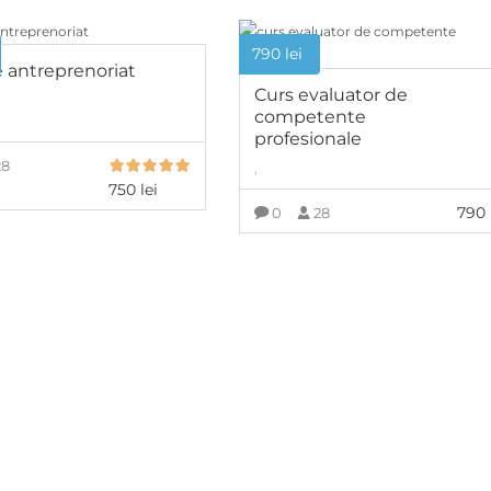
790
lei
e antreprenoriat
Curs evaluator de
competente
profesionale
28
,
750
lei
790
0
28
ADAUGĂ ÎN COȘ
ADAUGĂ ÎN COȘ