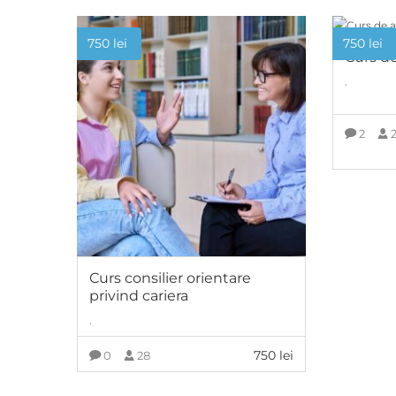
750
lei
750
lei
Curs d
,
2
Curs consilier orientare
privind cariera
,
750
lei
0
28
ADAUGĂ ÎN COȘ