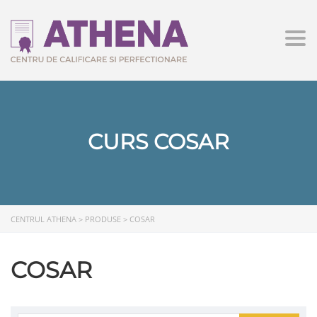
Togg
CURS COSAR
CENTRUL ATHENA
>
PRODUSE
>
COSAR
COSAR