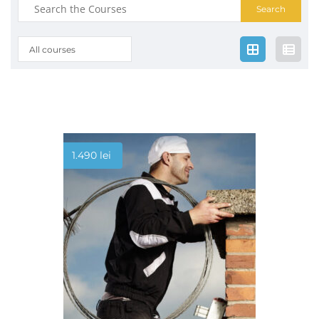
Search
for:
All courses
1.490
lei