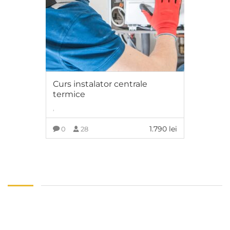
Curs instalator centrale
termice
,
1.790
lei
0
28
ADAUGĂ ÎN COȘ