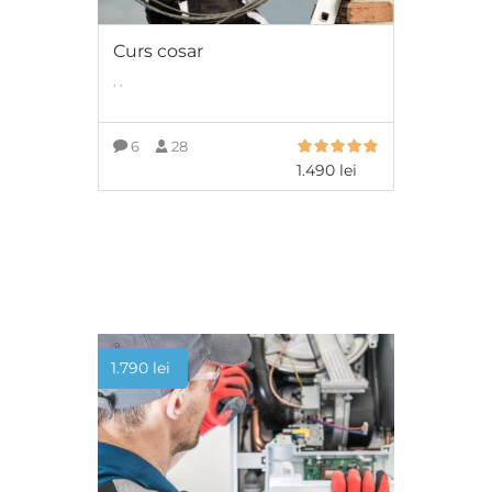
Curs cosar
, ,
6
28
1.490
lei
ADAUGĂ ÎN COȘ
1.790
lei