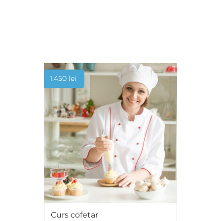
ADAUGĂ ÎN COȘ
1.450
lei
Curs cofetar