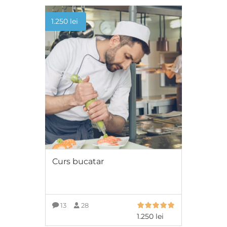
1.250
lei
Curs bucatar
13
28
1.250
lei