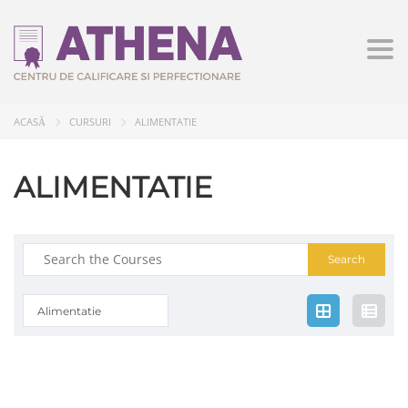
Togg
ACASĂ
CURSURI
ALIMENTATIE
ALIMENTATIE
Search
for:
Alimentatie