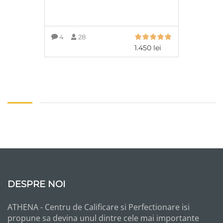
4
28
1.450
lei
ADAUGĂ ÎN COȘ
DESPRE NOI
ATHENA - Centru de Calificare si Perfectionare isi
propune sa devina unul dintre cele mai importante