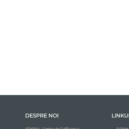
DESPRE NOI
LINKU
ATHENA - Centru de Calificare si
FORM