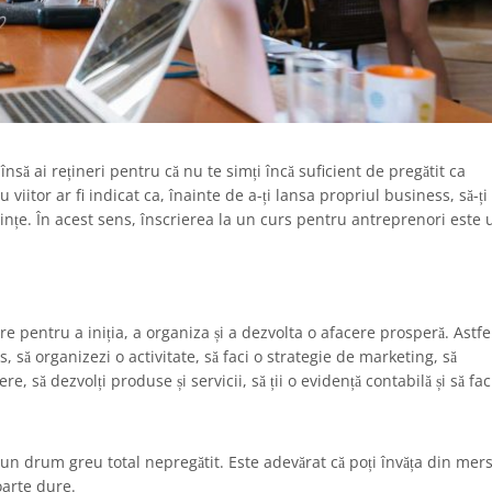
însă ai rețineri pentru că nu te simți încă suficient de pregătit ca
iitor ar fi indicat ca, înainte de a-ți lansa propriul business, să-ți
tințe. În acest sens, înscrierea la un curs pentru antreprenori este 
e pentru a iniția, a organiza și a dezvolta o afacere prosperă. Astfel
s, să organizezi o activitate, să faci o strategie de marketing, să
e, să dezvolți produse și servicii, să ții o evidență contabilă și să fa
la un drum greu total nepregătit. Este adevărat că poți învăța din mers
foarte dure.