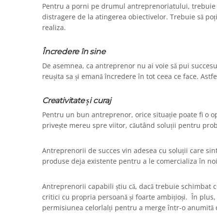
Pentru a porni pe drumul antreprenoriatului, trebuie s
distragere de la atingerea obiectivelor. Trebuie să poți 
realiza.
Încredere în sine
De asemnea, ca antreprenor nu ai voie să pui succesu
reușita sa și emană încredere în tot ceea ce face. Astfel
Creativitate și curaj
Pentru un bun antreprenor, orice situație poate fi o op
privește mereu spre viitor, căutând soluții pentru pro
Antreprenorii de succes vin adesea cu soluții care sint
produse deja existente pentru a le comercializa în noi
Antreprenorii capabili știu că, dacă trebuie schimbat ce
critici cu propria persoană și foarte ambițioși.
În plus
permisiunea celorlalți pentru a merge într-o anumită d