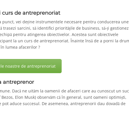
i curs de antreprenoriat
a punct, vei deține instrumentele necesare pentru conducerea une
ă trasezi sarcini, să identifici prioritățile de business, să-ți gestionez
 echipă pentru atingerea obiectivelor. Acestea sunt obiectivele
icipant la un curs de antreprenoriat. Înainte însă de a porni la dru
 în lumea afacerilor ?
ile noastre de antreprenoriat
ca antreprenor
mune. Dacă ne uităm la oamenii de afaceri care au cunoscut un su
f Bezos, Elon Musk) observăm că în general, sunt oameni optimiști,
are le pot aduce succesul. De asemenea, antreprenorii dau dovadă de