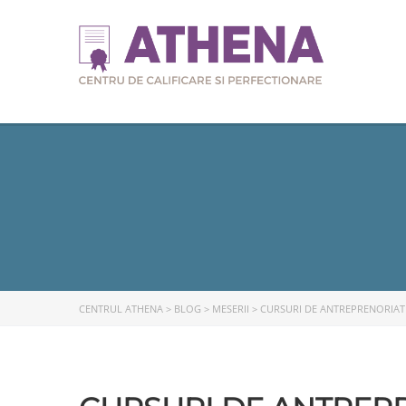
CENTRUL ATHENA
>
BLOG
>
MESERII
>
CURSURI DE ANTREPRENORIAT 