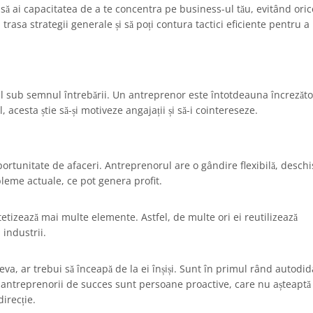
ă ai capacitatea de a te concentra pe business-ul tău, evitând oric
trasa strategii generale și să poți contura tactici eficiente pentru a 
l sub semnul întrebării. Un antreprenor este întotdeauna încrezăto
, acesta știe să-și motiveze angajații și să-i cointereseze.
ortunitate de afaceri. Antreprenorul are o gândire flexibilă, deschi
bleme actuale, ce pot genera profit.
etizează mai multe elemente. Astfel, de multe ori ei reutilizează
 industrii.
va, ar trebui să înceapă de la ei înșiși. Sunt în primul rând autodida
, antreprenorii de succes sunt persoane proactive, care nu așteaptă
irecție.