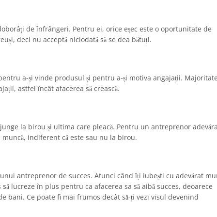
oborâți de înfrângeri. Pentru ei, orice eșec este o oportunitate de
reuși, deci nu acceptă niciodată să se dea bătuți.
entru a-și vinde produsul și pentru a-și motiva angajații. Majoritat
ații, astfel încât afacerea să crească.
unge la birou și ultima care pleacă. Pentru un antreprenor adevăr
a muncă, indiferent că este sau nu la birou.
 unui antreprenor de succes. Atunci când îți iubești cu adevărat mu
 să lucreze în plus pentru ca afacerea sa să aibă succes, deoarece
 de bani. Ce poate fi mai frumos decât să-ți vezi visul devenind