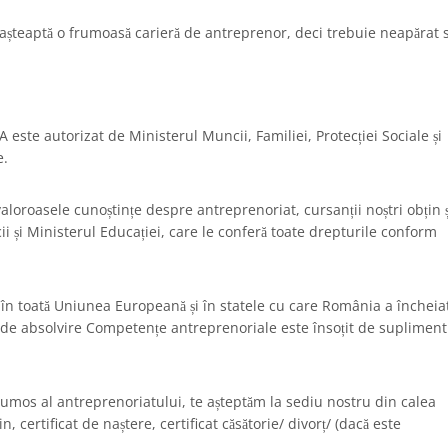
 așteaptă o frumoasă carieră de antreprenor, deci trebuie neapărat s
ste autorizat de Ministerul Muncii, Familiei, Protecției Sociale și
e.
aloroasele cunoștințe despre antreprenoriat, cursanții noștri obțin 
i și Ministerul Educației, care le conferă toate drepturile conform
în
toată
Uniunea
Europeană
și
în
statele
cu
care
România
a încheia
ul de absolvire
Competențe
antreprenoriale este
însoțit
de supliment
rumos al antreprenoriatului, te așteptăm la sediu nostru din calea
n, certificat de naștere, certificat
căsătorie
/
divorț
/ (
dacă
este