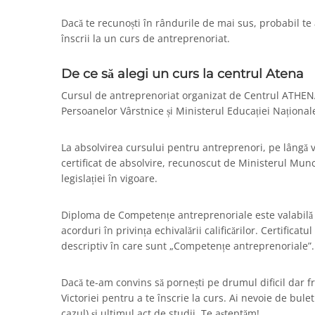
Dacă te recunoști în rândurile de mai sus, probabil te
înscrii la un curs de antreprenoriat.
De ce să alegi un curs la centrul Atena
Cursul de antreprenoriat organizat de Centrul ATHENA e
Persoanelor Vârstnice și Ministerul Educației Național
La absolvirea cursului pentru antreprenori, pe lângă v
certificat de absolvire, recunoscut de Ministerul Munci
legislației în vigoare.
Diploma de Competențe antreprenoriale este
valabilă
acorduri în privința echivalării calificărilor. Certificat
descriptiv
în
care
sunt
„
Competențe
antreprenoriale”.
Dacă te-am convins să pornești pe drumul dificil dar f
Victoriei pentru a te înscrie
la curs.
Ai nevoie de buleti
cazul)
și
ultimul act de studii. Te așteptăm!