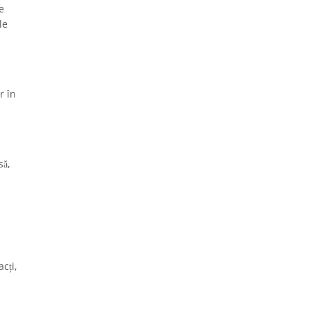
e
le
r în
să,
cți,