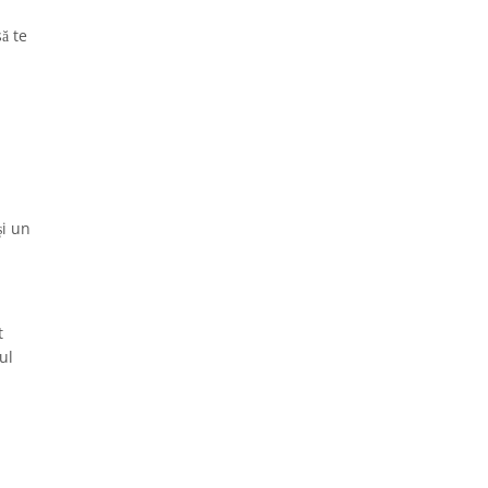
ă te
și un
t
ul