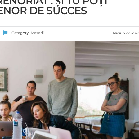
NORIAT : ȘI TU POȚI
ENOR DE SUCCES
Category:
Meserii
Niciun comen