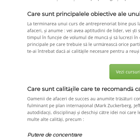
Care sunt principalele obiective ale unu
La terminarea unui curs de antreprenoriat bine pus l
afaceri, și anume : vei avea aptitudini de lider, vei ști s
timpul în funcție de volumul de muncă și să lucrezi în
principale pe care trebuie să le urmărească orice part
te-ai întrebat dacă ai calitățile necesare pentru a reuși
Vezi cursur
Care sunt calitățile care te recomandă 
Oamenii de afaceri de succes au anumite trăsături co
fulminant pe plan internațional (Mark Zuckerberg, Jef
autodidacți, disciplinați și deschiși către idei noi c
multe alte calități, precum :
Putere de concentrare