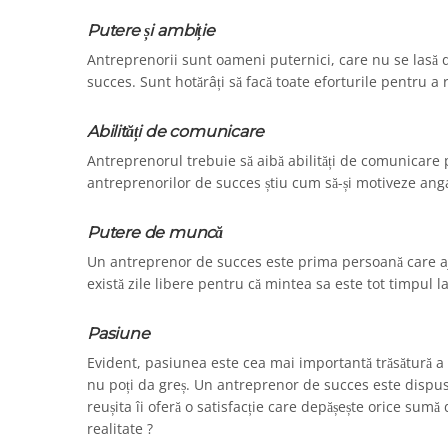
Putere și ambiție
Antreprenorii sunt oameni puternici, care nu se lasă d
succes. Sunt hotărâți să facă toate eforturile pentru a 
Abilități de comunicare
Antreprenorul trebuie să aibă abilități de comunicare p
antreprenorilor de succes știu cum să-și motiveze angaj
Putere de muncă
Un antreprenor de succes este prima persoană care aj
există zile libere pentru că mintea sa este tot timpul l
Pasiune
Evident, pasiunea este cea mai importantă trăsătură a
nu poți da greș. Un antreprenor de succes este dispus
reușita îi oferă o satisfacție care depășește orice sumă
realitate ?