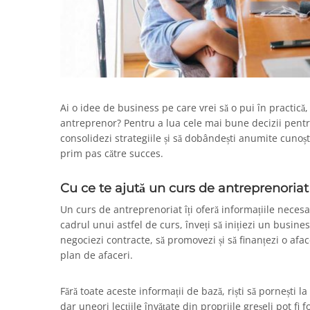
Ai o idee de business pe care vrei să o pui în practică, 
antreprenor? Pentru a lua cele mai bune decizii pentru v
consolidezi strategiile și să dobândești anumite cunoș
prim pas către succes.
Cu ce te ajută un curs de antreprenoriat
Un curs de antreprenoriat îți oferă informațiile necesar
cadrul unui astfel de curs, înveți să inițiezi un busines
negociezi contracte, să promovezi și să finanțezi o afacer
plan de afaceri.
Fără toate aceste informații de bază, riști să pornești 
dar uneori lecțiile învățate din propriile greșeli pot fi 