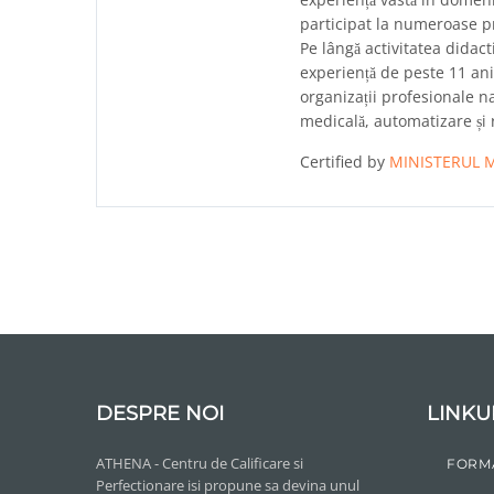
participat la numeroase pr
Pe lângă activitatea didact
experiență de peste 11 ani 
organizații profesionale na
medicală, automatizare și 
Certified by
MINISTERUL M
DESPRE NOI
LINKU
ATHENA - Centru de Calificare si
FORM
Perfectionare isi propune sa devina unul