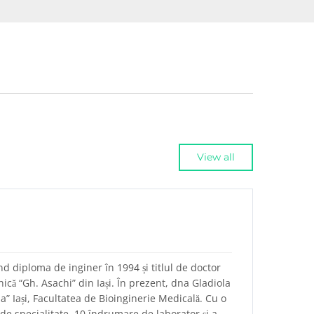
View all
nd diploma de inginer în 1994 și titlul de doctor
ică “Gh. Asachi” din Iași. În prezent, dna Gladiola
a” Iași, Facultatea de Bioinginerie Medicală. Cu o
i de specialitate, 10 îndrumare de laborator și a