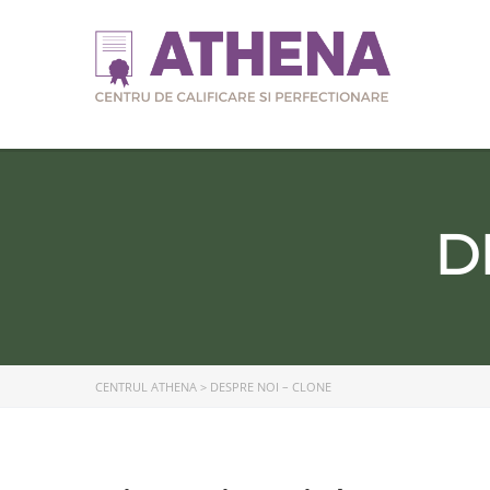
D
CENTRUL ATHENA
>
DESPRE NOI – CLONE