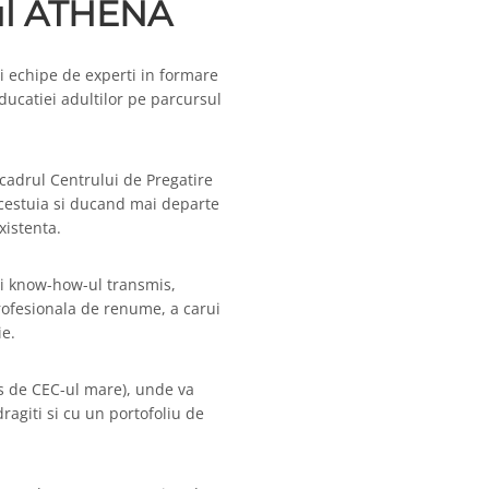
rul ATHENA
i echipe de experti in formare
ucatiei adultilor pe parcursul
cadrul Centrului de Pregatire
cestuia si ducand mai departe
xistenta.
i know-how-ul transmis,
rofesionala de renume, a carui
e.
vis de CEC-ul mare), unde va
dragiti si cu un portofoliu de