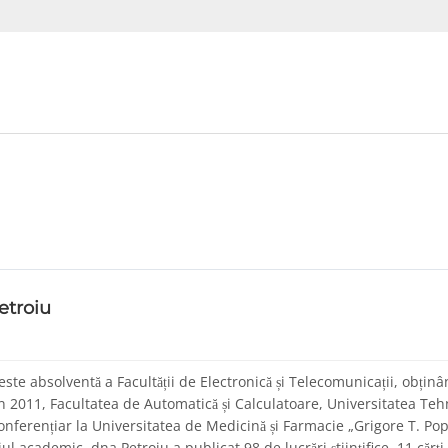
etroiu
este absolventă a Facultății de Electronică și Telecomunicații, obținâ
în 2011, Facultatea de Automatică și Calculatoare, Universitatea Tehn
onferențiar la Universitatea de Medicină și Farmacie „Grigore T. Pop
l academic, dna Petroiu a publicat 98 de lucrări științifice, 11 cărț