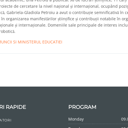
oiecte de cercetare la nivel național și internațional, ocupând poziț
ică, Gabriela-Gladiola Petroiu a avut o contribuție semnificativă în 
în organizarea manifestărilor științifice și contribuții notabile în o
ționale și internaționale. Domeniile sale principale de interes inclu
robotică.
UNCII SI MINISTERUL EDUCATIEI
RI RAPIDE
PROGRAM
Monday
09.
ATORI