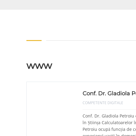
www
Conf. Dr. Gladiola P
COMPETENTE DIGITALE
Conf. Dr. Gladiola Petroiu 
în Știința Calculatoarelor 
Petroiu ocupă funcția de c
experiență vastă în domeniu