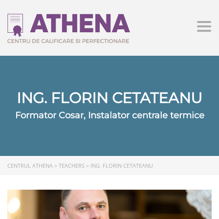
Togg
ING. FLORIN CETATEANU
Formator Cosar, Instalator centrale termice
CENTRUL ATHENA
>
TEACHERS
>
ING. FLORIN CETATEANU