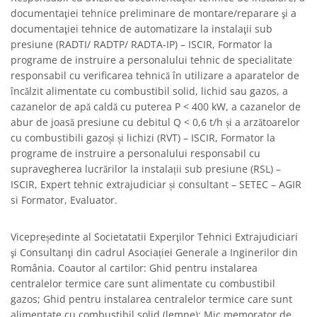
documentaţiei tehnice preliminare de montare/reparare şi a
documentaţiei tehnice de automatizare la instalaţii sub
presiune (RADTI/ RADTP/ RADTA-IP) – ISCIR, Formator la
programe de instruire a personalului tehnic de specialitate
responsabil cu verificarea tehnică în utilizare a aparatelor de
încălzit alimentate cu combustibil solid, lichid sau gazos, a
cazanelor de apă caldă cu puterea P < 400 kW, a cazanelor de
abur de joasă presiune cu debitul Q < 0,6 t/h și a arzătoarelor
cu combustibili gazoși și lichizi (RVT) – ISCIR, Formator la
programe de instruire a personalului responsabil cu
supravegherea lucrărilor la instalații sub presiune (RSL) –
ISCIR, Expert tehnic extrajudiciar și consultant – SETEC – AGIR
si Formator, Evaluator.
Vicepreședinte al Societatatii Experţilor Tehnici Extrajudiciari
şi Consultanţi din cadrul Asociației Generale a Inginerilor din
România. Coautor al cartilor: Ghid pentru instalarea
centralelor termice care sunt alimentate cu combustibil
gazos; Ghid pentru instalarea centralelor termice care sunt
alimentate cu combustibil solid (lemne); Mic memorator de