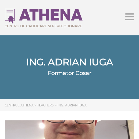
Togg
ING. ADRIAN IUGA
Formator Cosar
CENTRUL ATHENA
>
TEACHERS
>
ING. ADRIAN IUGA