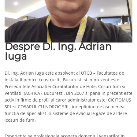
Despre Dl. Ing. Adrian
Iuga
Dl. Ing. Adrian Iuga este absolvent al UTCB – Facultatea de
Instalatii pentru constructii, Bucuresti si in prezent este
Presedintele Asociatiei Curatatorilor de Hote, Cosuri fum si
Ventilatii (AC-HCV), Bucuresti. Din 2007 si pana in prezent este
activ in firme de profil al caror administrator este: CICITOMUS
SRL si COȘARUL CU NOROC SRL, indeplinind de asemenea
functia de Specialist in sisteme de evacuare gaze de ardere
(cosuri de fum).
Experienta sa profesionala acopera domeniul vanzarilor in