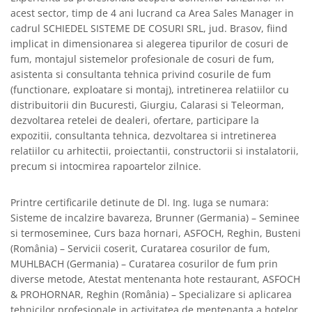
acest sector, timp de 4 ani lucrand ca Area Sales Manager in
cadrul SCHIEDEL SISTEME DE COSURI SRL, jud. Brasov, fiind
implicat in dimensionarea si alegerea tipurilor de cosuri de
fum, montajul sistemelor profesionale de cosuri de fum,
asistenta si consultanta tehnica privind cosurile de fum
(functionare, exploatare si montaj), intretinerea relatiilor cu
distribuitorii din Bucuresti, Giurgiu, Calarasi si Teleorman,
dezvoltarea retelei de dealeri, ofertare, participare la
expozitii, consultanta tehnica, dezvoltarea si intretinerea
relatiilor cu arhitectii, proiectantii, constructorii si instalatorii,
precum si intocmirea rapoartelor zilnice.
Printre certificarile detinute de Dl. Ing. Iuga se numara:
Sisteme de incalzire bavareza, Brunner (Germania) – Seminee
si termoseminee, Curs baza hornari, ASFOCH, Reghin, Busteni
(România) – Servicii coserit, Curatarea cosurilor de fum,
MUHLBACH (Germania) – Curatarea cosurilor de fum prin
diverse metode, Atestat mentenanta hote restaurant, ASFOCH
& PROHORNAR, Reghin (România) – Specializare si aplicarea
tehnicilor profesionale in activitatea de mentenanta a hotelor