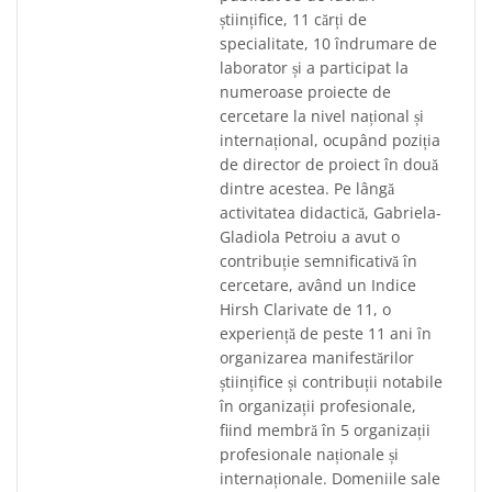
științifice, 11 cărți de
specialitate, 10 îndrumare de
laborator și a participat la
numeroase proiecte de
cercetare la nivel național și
internațional, ocupând poziția
de director de proiect în două
dintre acestea. Pe lângă
activitatea didactică, Gabriela-
Gladiola Petroiu a avut o
contribuție semnificativă în
cercetare, având un Indice
Hirsh Clarivate de 11, o
experiență de peste 11 ani în
organizarea manifestărilor
științifice și contribuții notabile
în organizații profesionale,
fiind membră în 5 organizații
profesionale naționale și
internaționale. Domeniile sale